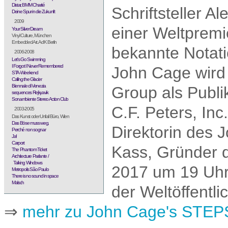
Distar, BMM Charité
Schriftsteller A
Deine Spur in die Zukunft
2009
einer Weltpremi
Your Silver Dream
Vinyl Culture, München
Embedded Art. AdK Berlin
bekannte Notati
2006-2008
Let's Go Swimming
I Forgot I Never Remembered
John Cage wird 
STA-Weekend
Calling the Glacier
Biennale di Venezia
Group als Publi
sequences Rejkyavik
Sonambiente Stereo Action Club
C.F. Peters, Inc
2003-2005
Das Kunst oder Unfall Büro, Wien
Das Böse muss weg.
Direktorin des 
Perché non sognar
Ja!
Carport
Kass, Gründer 
The Phantom Ticket
Architecture Parlante /
Talking Windows
2017 um 19 Uhr
Metropolis São Paulo
There is no sound in space
Malsch
der Weltöffentli
⇒
mehr zu John Cage's STEP