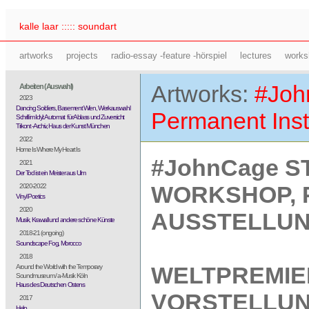
kalle laar ::::: soundart
artworks
projects
radio-essay -feature -hörspiel
lectures
works
Artworks:
#Joh
Arbeiten (Auswahl)
2023
Dancing Soldiers, Basement Wien, Werkauswahl
Permanent Inst
Schrill im Idyl: Automat für Ablass und Zuversicht
Trikont -Archiv, Haus der Kunst München
2022
Home Is Where My Heart Is
#JohnCage S
2021
Der Tod ist ein Meister aus Ulm
WORKSHOP, 
2020-2022
Vinyl Poetics
2020
AUSSTELLU
Musik, Krawall und andere schöne Künste
2018-21 (ongoing)
Soundscape Fog, Morocco
2018
WELTPREMIER
Around the World with the Temporary
Soundmuseum / a-Musik Köln
Haus des Deutschen Ostens
VORSTELLUN
2017
Help