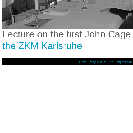
Lecture on the first John Cag
the ZKM Karlsruhe
home
vinyl culture
art
impressum