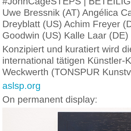
#JohnCageSTEPS | BETEIL
Uwe Bressnik (AT) Angélica Ca
Dreyblatt (US) Achim Freyer 
Goodwin (US) Kalle Laar (DE) 
Konzipiert und kuratiert wird 
international tätigen Künstle
Weckwerth (TONSPUR Kunstve
aslsp.org
On permanent display: