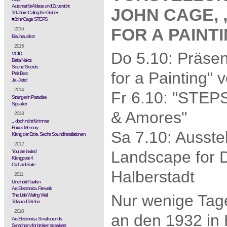
Automat für Ablass und Zuversicht
JOHN CAGE, 
10 Jahre Calling the Galcier
#JohnCage STEPS
FOR A PAINT
2016
Bauhausfest
2015
Do 5.10: Präsen
VOID
Balta Nakts
Sound Secrets
for a Painting"
Pelz Bar
s
Ja - Jetzt!
2014
Fr 6.10: "STEPS
Stranger in Paradise
Speaker
& Amores"
2013
... doch nicht für immer
Fluxus Memory
Sa 7.10: Ausst
Klang der Erde. Sechs Soundinstallationen
2012
Landscape for D
You are invited
Klangpost 4
Orchard Suite
Halberstadt
2011
Unerhört Pavillon
Ars Electronica. Firewalk
Nur wenige Tage
The Little Wailing Wall
Tollwood Telefon
2010
an den 1932 in
Ars Electronica. Small sounds
Symphony for broken speakers